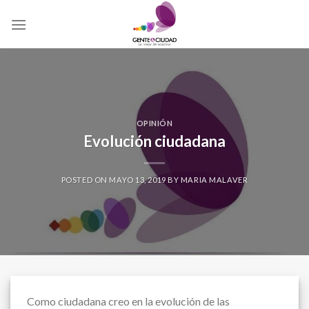
Skip
to
content
OPINIÓN
Evolución ciudadana
POSTED ON
MAYO 13, 2019
BY
MARIA MALAVER
Como ciudadana creo en la evolución de las